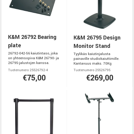
K&M 26792 Bearing
K&M 26795 Design
plate
Monitor Stand
26792-042-56 kaiutintaso, joka
Tyylikäs kaiutinjalusta
on yhteensopiva K&M 26790- ja
painaville studiokaiuttimille.
26795-jalustojen kanssa.
Kantavuus maks. 70Kg
Tuotenumero 25526792-4
Tuotenumero 25526795
€75,00
€269,00