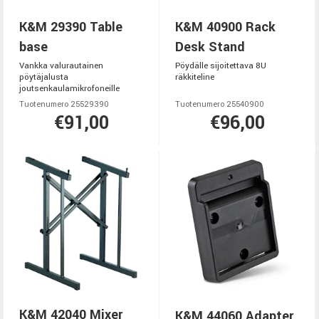
K&M 29390 Table
K&M 40900 Rack
base
Desk Stand
Vankka valurautainen
Pöydälle sijoitettava 8U
pöytäjalusta
räkkiteline
joutsenkaulamikrofoneille
Tuotenumero 25529390
Tuotenumero 25540900
€91,00
€96,00
K&M 42040 Mixer
K&M 44060 Adapter