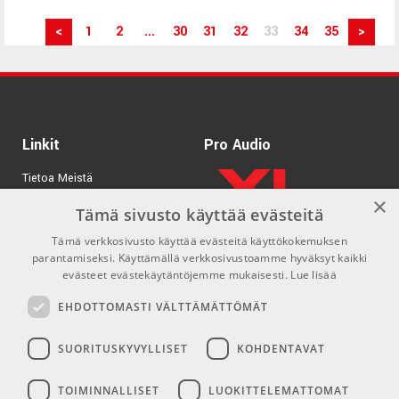
<
1
2
...
30
31
32
33
34
35
>
Linkit
Pro Audio
Tietoa Meistä
×
Tuotemerkit
Tämä sivusto käyttää evästeitä
Tämä verkkosivusto käyttää evästeitä käyttökokemuksen
Kirjaudu
parantamiseksi. Käyttämällä verkkosivustoamme hyväksyt kaikki
GDPR & Cookies
evästeet evästekäytäntöjemme mukaisesti.
Lue lisää
Myyntiehdot
EHDOTTOMASTI VÄLTTÄMÄTTÖMÄT
SUORITUSKYVYLLISET
KOHDENTAVAT
Yhteys
Sosiaaliset mediat
TOIMINNALLISET
LUOKITTELEMATTOMAT
info@emnordic.fi
Facebook