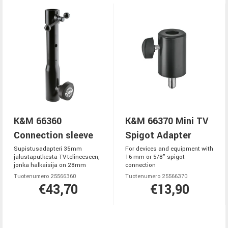
K&M 66360
K&M 66370 Mini TV
Connection sleeve
Spigot Adapter
Supistusadapteri 35mm
For devices and equipment with
jalustaputkesta TV-telineeseen,
16 mm or 5/8" spigot
jonka halkaisija on 28mm
connection
Tuotenumero 25566360
Tuotenumero 25566370
€43,70
€13,90