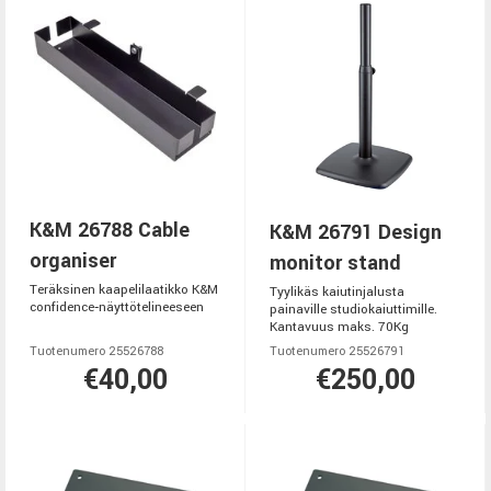
K&M 26788 Cable
K&M 26791 Design
organiser
monitor stand
Teräksinen kaapelilaatikko K&M
Tyylikäs kaiutinjalusta
confidence‑näyttötelineeseen
painaville studiokaiuttimille.
Kantavuus maks. 70Kg
Tuotenumero 25526788
Tuotenumero 25526791
€40,00
€250,00