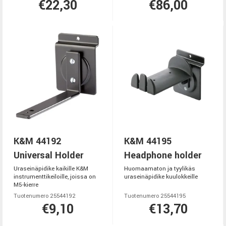
€22,30
€86,00
K&M 44192
K&M 44195
Universal Holder
Headphone holder
Uraseinäpidike kaikille K&M
Huomaamaton ja tyylikäs
instrumenttikeiloille, joissa on
uraseinäpidike kuulokkeille
M5-kierre
Tuotenumero 25544192
Tuotenumero 25544195
€9,10
€13,70