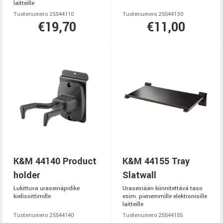
laitteille
Tuotenumero 25544110
Tuotenumero 25544130
€19,70
€11,00
K&M 44140 Product
K&M 44155 Tray
holder
Slatwall
Lukittuva uraseinäpidike
Uraseinään kiinnitettävä taso
kielisoittimille
esim. pienemmille elektronisille
laitteille
Tuotenumero 25544140
Tuotenumero 25544155