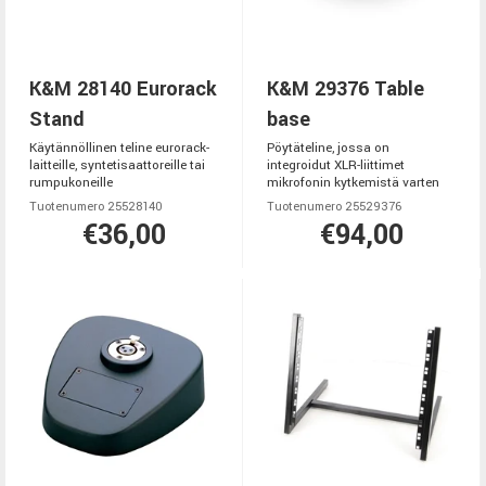
K&M 28140 Eurorack
K&M 29376 Table
Stand
base
Käytännöllinen teline eurorack-
Pöytäteline, jossa on
laitteille, syntetisaattoreille tai
integroidut XLR-liittimet
rumpukoneille
mikrofonin kytkemistä varten
Tuotenumero 25528140
Tuotenumero 25529376
€36,00
€94,00