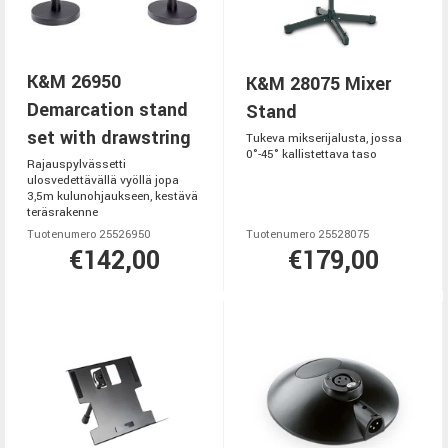
K&M 26950
K&M 28075 Mixer
Demarcation stand
Stand
set with drawstring
Tukeva mikserijalusta, jossa
0°-45° kallistettava taso
Rajauspylvässetti
ulosvedettävällä vyöllä jopa
3,5m kulunohjaukseen, kestävä
teräsrakenne
Tuotenumero 25526950
Tuotenumero 25528075
€142,00
€179,00