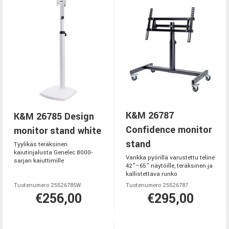
K&M 26787
K&M 26785 Design
Confidence monitor
monitor stand white
stand
Tyylikäs teräksinen
kaiutinjalusta Genelec 8000-
Vankka pyörillä varustettu teline
sarjan kaiuttimille
42”–65” näytöille, teräksinen ja
kallistettava runko
Tuotenumero 25526785W
Tuotenumero 25526787
€256,00
€295,00