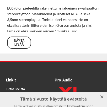
EQ570 on pieteetillä rakennettu nelialueinen ekvalisaattori
stereokäyttöön.
Sisäänmenot ja ulostulot RCA:lla sekä
3,5mm stereoplugilla.
Todella pieni vaiheensiirto on
ekvalisaattorin filttereiden ison Q-arvon ansiota ja siksi
tämä on ehkä kaikkien aikojen ”musikaalisin”
ekvalisaattori.
NÄYTÄ
LISÄÄ
Linkit
Pro Audio
Tietoa Meistä
×
Tuotemerkit
Tämä sivusto käyttää evästeitä
Tämä verkkosivusto käyttää evästeitä käyttökokemuksen
Kirjaudu