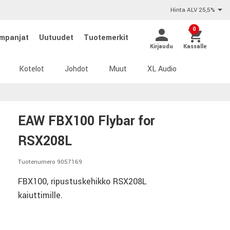
Hinta ALV 25,5%
0
mpanjat
Uutuudet
Tuotemerkit
Kirjaudu
Kassalle
Kotelot
Johdot
Muut
XL Audio
EAW FBX100 Flybar for
RSX208L
Tuotenumero 9057169
FBX100, ripustuskehikko RSX208L
kaiuttimille.