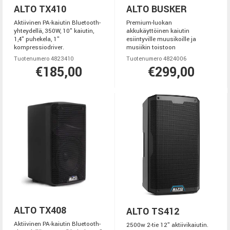
ALTO TX410
ALTO BUSKER
Aktiivinen PA-kaiutin Bluetooth-
Premium-luokan
yhteydellä, 350W, 10" kaiutin,
akkukäyttöinen kaiutin
1,4" puhekela, 1"
esiintyville muusikoille ja
kompressiodriver.
musiikin toistoon
Tuotenumero 4823410
Tuotenumero 4824006
€185,00
€299,00
ALTO TX408
ALTO TS412
Aktiivinen PA-kaiutin Bluetooth-
2500w 2-tie 12" aktiivikaiutin.