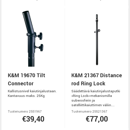
K&M 19670 Tilt
K&M 21367 Distance
Connector
rod Ring Lock
Kallistusnivel kaiutinjalustaan.
Säädettävä kaiutinjalustaputki
Kantavuus maks. 25Kg
»Ring Lock«-mekanismilla
subwooferin ja
satelliittikaiuttimen väliin....
Tuotenumero 2551967
Tuotenumero 25521367
€39,40
€77,00