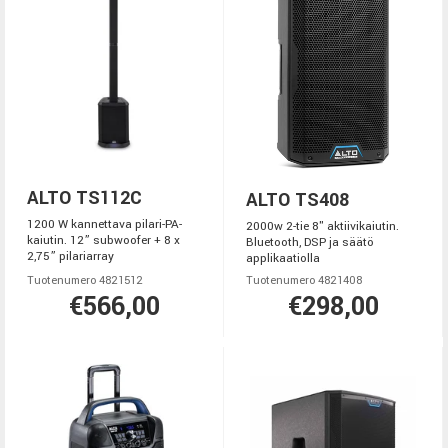
ALTO TS112C
ALTO TS408
1200 W kannettava pilari-PA-
2000w 2-tie 8" aktiivikaiutin.
kaiutin. 12” subwoofer + 8 x
Bluetooth, DSP ja säätö
2,75” pilariarray
applikaatiolla
Tuotenumero 4821512
Tuotenumero 4821408
€566,00
€298,00