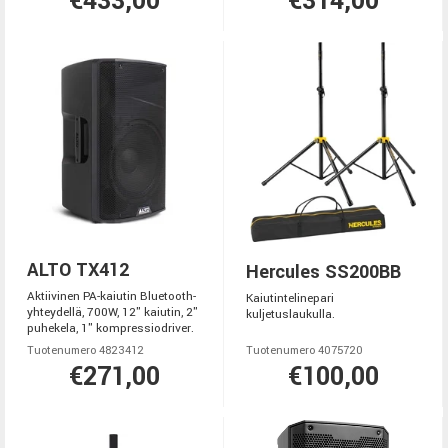
€433,00
€314,00
ALTO TX412
Hercules SS200BB
Aktiivinen PA-kaiutin Bluetooth-
Kaiutintelinepari
yhteydellä, 700W, 12" kaiutin, 2"
kuljetuslaukulla.
puhekela, 1" kompressiodriver.
Tuotenumero 4823412
Tuotenumero 4075720
€271,00
€100,00