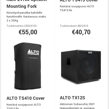
Mounting Fork
Kestävä suojapussi ALTO
TS415:lle
Kiinnityshaarukka kahdelle
kaiuttimelle. Kantavuus maks.
2 x 25Kg
Tuotenumero 25524105
Tuotenumero 4822415
€55,00
€40,70
ALTO TX12S
ALTO TS410 Cover
Aktiivinen Subwoofer, DSP-
Kestävä suojapussi ALTO
taajuuskorjain ja -suojaus,
TS410:lle