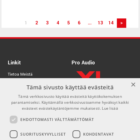
1
2
3
4
5
6
...
13
14
>
Linkit
Pro Audio
Tietoa Meistä
×
Tuotemerkit
Tämä sivusto käyttää evästeitä
Tämä verkkosivusto käyttää evästeitä käyttökokemuksen
Kirjaudu
parantamiseksi. Käyttämällä verkkosivustoamme hyväksyt kaikki
GDPR & Cookies
evästeet evästekäytäntöjemme mukaisesti.
Lue lisää
Myyntiehdot
EHDOTTOMASTI VÄLTTÄMÄTTÖMÄT
SUORITUSKYVYLLISET
KOHDENTAVAT
Yhteys
Sosiaaliset mediat