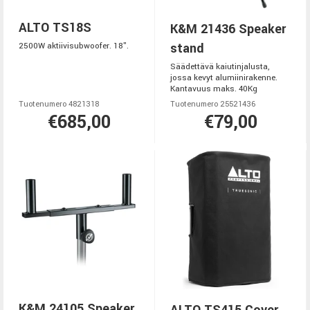
ALTO TS18S
K&M 21436 Speaker
stand
2500W aktiivisubwoofer. 18".
Säädettävä kaiutinjalusta,
jossa kevyt alumiinirakenne.
Kantavuus maks. 40Kg
Tuotenumero 4821318
Tuotenumero 25521436
€685,00
€79,00
K&M 24105 Speaker
ALTO TS415 Cover