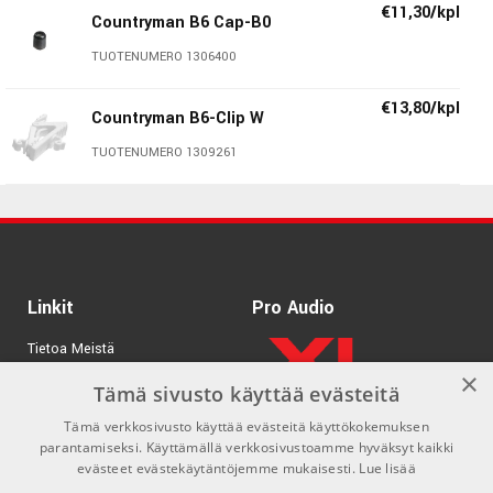
€11,30/kpl
Väri Beige
Countryman B6 Cap-B0
B6W4. Suunniteltu käytettäväksi kauempana
TUOTENUMERO 1306400
äänilähteestä (esim. rinnassa).
€13,80/kpl
Countryman B6-Clip W
TUOTENUMERO 1309261
Linkit
Pro Audio
Tietoa Meistä
×
Tuotemerkit
Tämä sivusto käyttää evästeitä
Tämä verkkosivusto käyttää evästeitä käyttökokemuksen
Kirjaudu
parantamiseksi. Käyttämällä verkkosivustoamme hyväksyt kaikki
GDPR & Cookies
evästeet evästekäytäntöjemme mukaisesti.
Lue lisää