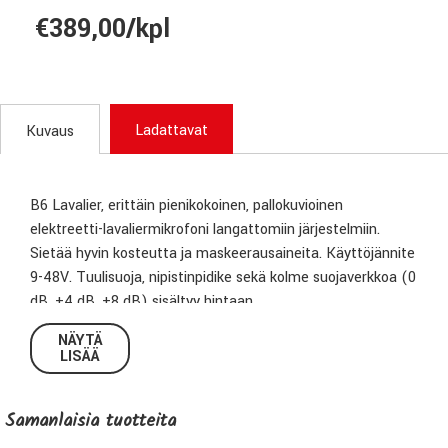
€389,00/kpl
Ladattavat
Kuvaus
B6 Lavalier, erittäin pienikokoinen, pallokuvioinen
elektreetti-lavaliermikrofoni langattomiin järjestelmiin.
Sietää hyvin kosteutta ja maskeerausaineita. Käyttöjännite
9-48V. Tuulisuoja, nipistinpidike sekä kolme suojaverkkoa (0
dB, +4 dB, +8 dB) sisältyy hintaan.
NÄYTÄ
Max SPL: 120 dB
LISÄÄ
Taajuusvaste: 30-20000 Hz
Paino: 0,21 g
Samanlaisia ​​tuotteita
3,5mm stereo-liitin (lukittava)
Kantolaukku