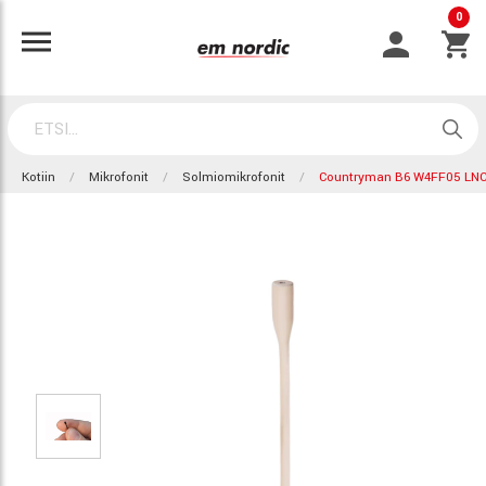
0
Kotiin
Mikrofonit
Solmiomikrofonit
Countryman B6 W4FF05 LN