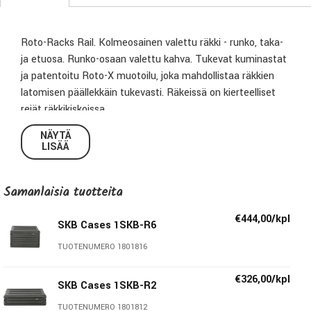
Roto-Racks Rail. Kolmeosainen valettu räkki - runko, taka-
ja etuosa. Runko-osaan valettu kahva. Tukevat kuminastat
ja patentoitu Roto-X muotoilu, joka mahdollistaa räkkien
latomisen päällekkäin tukevasti. Räkeissä on kierteelliset
reiät räkkikiskoissa.
NÄYTÄ
Sisäsyvyys 43 cm.
LISÄÄ
Korkeus 4U
Samanlaisia ​​tuotteita
€444,00/kpl
SKB Cases 1SKB-R6
TUOTENUMERO 1801816
€326,00/kpl
SKB Cases 1SKB-R2
TUOTENUMERO 1801812