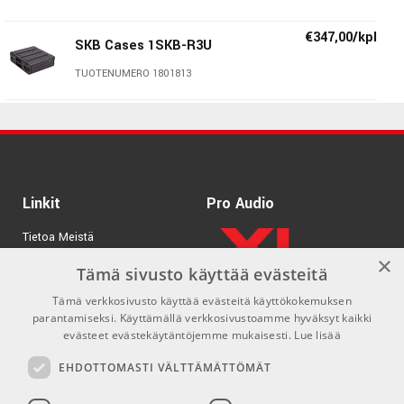
€347,00/kpl
SKB Cases 1SKB-R3U
TUOTENUMERO 1801813
€501,00/kpl
SKB Cases 1SKB-R8
TUOTENUMERO 1801818
€549,00/kpl
Linkit
SKB Cases 1SKB-R10
Pro Audio
TUOTENUMERO 1801820
Tietoa Meistä
×
Tuotemerkit
Tämä sivusto käyttää evästeitä
Tämä verkkosivusto käyttää evästeitä käyttökokemuksen
Kirjaudu
parantamiseksi. Käyttämällä verkkosivustoamme hyväksyt kaikki
GDPR & Cookies
evästeet evästekäytäntöjemme mukaisesti.
Lue lisää
Myyntiehdot
EHDOTTOMASTI VÄLTTÄMÄTTÖMÄT