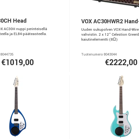
30CH Head
VOX AC30HWR2 Hand
X AC30H nuppi perinteisellä
Uuden sukupolven VOX Hand-Wir
eella ja EL84-pääteasteella.
vahvistin. 2 x 12” Celestion Green
kaiutinelementti (8Ω)
 8044735
Tuotenumero 8043044
€1019,00
€2222,00