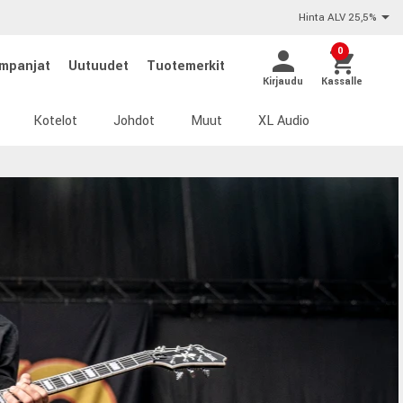
Hinta ALV 25,5%
0
mpanjat
Uutuudet
Tuotemerkit
Kirjaudu
Kassalle
Kotelot
Johdot
Muut
XL Audio