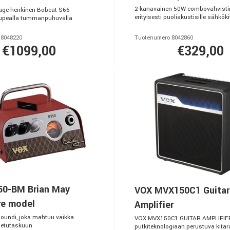
2-kanavainen 50W combovahvistin
tage-henkinen Bobcat S66-
erityisesti puoliakustisille sähköki
 upealla tummanpuhuvalla
 8048220
Tuotenumero 8042860
€1099,00
€329,00
0-BM Brian May
VOX MVX150C1 Guitar
re model
Amplifier
oundi, joka mahtuu vaikka
VOX MVX150C1 GUITAR AMPLIFIER
 etutaskuun
putkiteknologiaan perustuva kitar