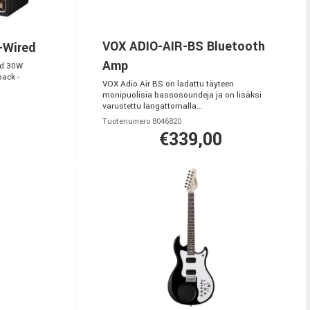
VOX ADIO-AIR-BS Bluetooth
-Wired
Amp
ed 30W
back -
VOX Adio Air BS on ladattu täyteen
monipuolisia bassosoundeja ja on lisäksi
varustettu langattomalla...
Tuotenumero 8046820
€339,00