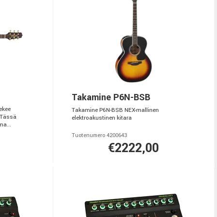
Takamine P6N-BSB
ekee
Takamine P6N-BSB NEX-mallinen
 Tässä
elektroakustinen kitara
a...
Tuotenumero 4200643
€2222,00