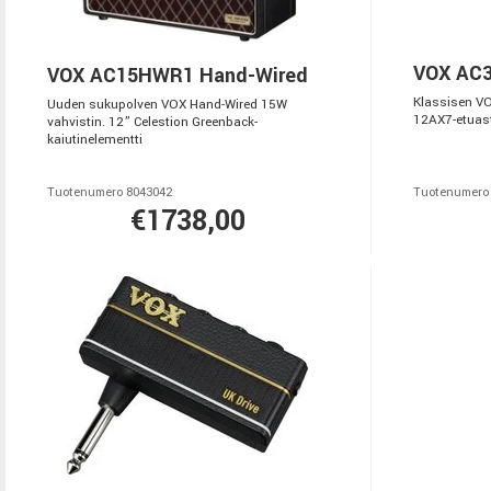
VOX AC
VOX AC15HWR1 Hand-Wired
Klassisen VO
Uuden sukupolven VOX Hand-Wired 15W
12AX7-etuast
vahvistin. 12” Celestion Greenback-
kaiutinelementti
Tuotenumero 8043042
Tuotenumero
€1738,00