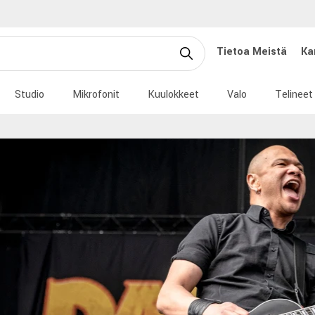
Tietoa Meistä
Ka
Studio
Mikrofonit
Kuulokkeet
Valo
Telineet