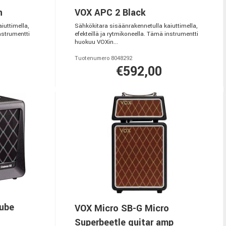
n
VOX APC 2 Black
iuttimella,
Sähkökitara sisäänrakennetulla kaiuttimella,
instrumentti
efekteillä ja rytmikoneella. Tämä instrumentti
huokuu VOXin...
Tuotenumero 8048292
€592,00
tube
VOX Micro SB-G Micro
Superbeetle guitar amp