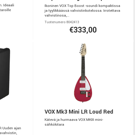
. Ideaali
Ikoninen VOX Top Boost -soundi kompaktissa
taroille
ja tyylikkäässä vahvistinkotelossa. Irrotettava
vahvistinosa,...
Tuotenumero 8042413
€333,00
VOX Mk3 Mini LR Loud Red
Kätevä ja hurmaava VOX MKIII mini-
sähkökitara
 Uuden ajan
avahvistin,