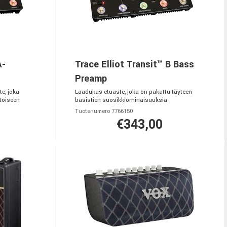
A-
Trace Elliot Transit™ B Bass
Preamp
e, joka
Laadukas etuaste, joka on pakattu täyteen
 toiseen
basistien suosikkiominaisuuksia
Tuotenumero 7766150
€343,00