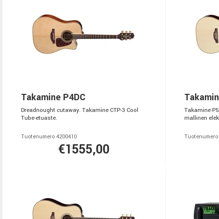
Takamine P4DC
Takamin
Dreadnought cutaway. Takamine CTP-3 Cool
Takamine P5
Tube-etuaste.
mallinen elek
Tuotenumero 4200410
Tuotenumero
€1555,00