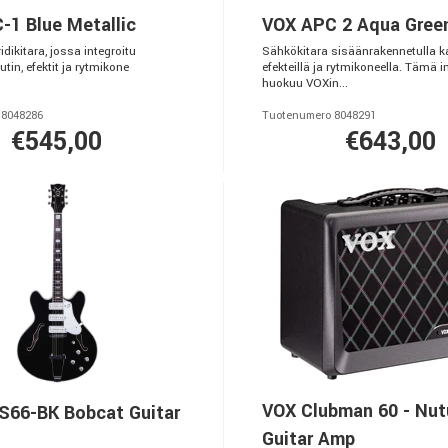
-1 Blue Metallic
VOX APC 2 Aqua Gree
idikitara, jossa integroitu
Sähkökitara sisäänrakennetulla ka
utin, efektit ja rytmikone
efekteillä ja rytmikoneella. Tämä 
huokuu VOXin...
 8048286
Tuotenumero 8048291
€545,00
€643,00
VOX Clubman 60 - Nu
S66-BK Bobcat Guitar
Guitar Amp