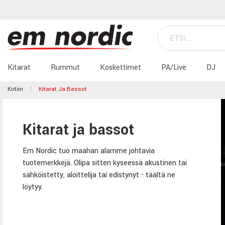
Kitarat
Rummut
Koskettimet
PA/Live
DJ
Kotiin
Kitarat Ja Bassot
Kitarat ja bassot
Em Nordic tuo maahan alamme johtavia
tuotemerkkejä. Olipa sitten kyseessä akustinen tai
sähköistetty, aloittelija tai edistynyt - täältä ne
löytyy.