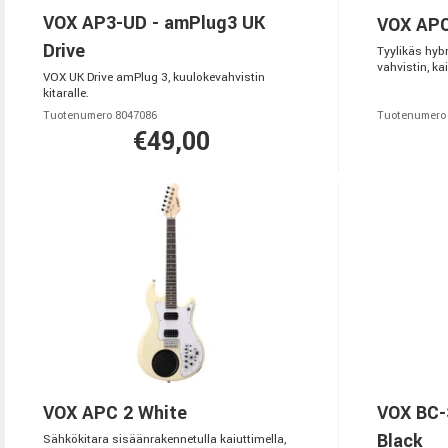
VOX AP3-UD - amPlug3 UK
VOX APC
Drive
Tyylikäs hybr
vahvistin, kai
VOX UK Drive amPlug 3, kuulokevahvistin
kitaralle.
Tuotenumero 8047086
Tuotenumero
€49,00
VOX APC 2 White
VOX BC-
Black
Sähkökitara sisäänrakennetulla kaiuttimella,