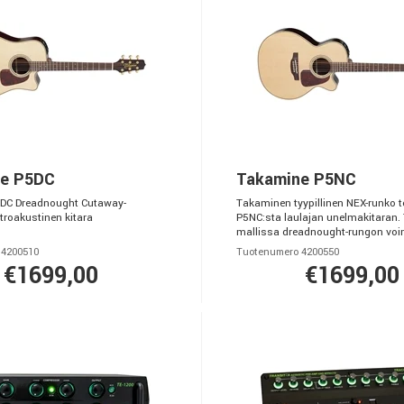
e P5DC
Takamine P5NC
DC Dreadnought Cutaway-
Takaminen tyypillinen NEX-runko t
troakustinen kitara
P5NC:sta laulajan unelmakitaran.
mallissa dreadnought-rungon voim
 4200510
Tuotenumero 4200550
€1699,00
€1699,00