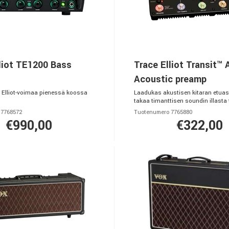
liot TE1200 Bass
Trace Elliot Transit™ 
Acoustic preamp
Elliot-voimaa pienessä koossa
Laadukas akustisen kitaran etuast
takaa timanttisen soundin illasta
 7768572
Tuotenumero 7765880
€990,00
€322,00