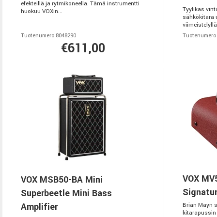
efekteillä ja rytmikoneella. Tämä instrumentti
Tyylikäs vin
huokuu VOXin...
sähkökitara
viimeistelyllä
Tuotenumero 8048290
Tuotenumero
€611,00
VOX MV5
VOX MSB50-BA Mini
Signatu
Superbeetle Mini Bass
Amplifier
Brian Mayn s
kitarapussin