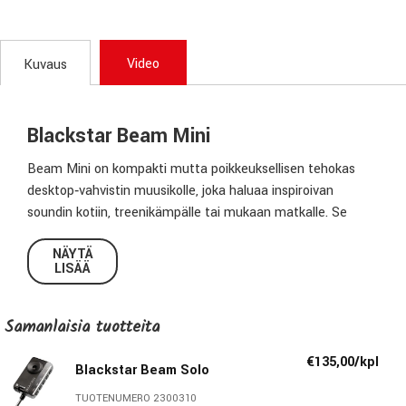
Video
Kuvaus
Blackstar Beam Mini
Beam Mini on kompakti mutta poikkeuksellisen tehokas
desktop‑vahvistin muusikolle, joka haluaa inspiroivan
soundin kotiin, treenikämpälle tai mukaan matkalle. Se
tarjoaa responsiivisen, luonnollisen ja iskevän äänen
NÄYTÄ
sähkökitaralle, bassolle ja akustiselle kitaralle. Blackstarin
LISÄÄ
pitkä kokemus vahvistinsuunnittelusta yhdistyy moderniin
AI‑pohjaiseen digitaaliseen mallinnukseen kevyessä ja
helposti mukana kulkevassa muodossa.
Samanlaisia ​​tuotteita
Tuotekuvaus
€135,00/kpl
Blackstar Beam Solo
Beam Mini on ensimmäinen laatuaan, jossa on täysi Neural
TUOTENUMERO 2300310