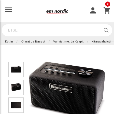
0
Kotiin
Kitarat Ja Bassot
Vahvistimet Ja Kaapit
Kitaravahvistim