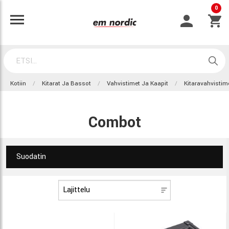
0
Kotiin
Kitarat Ja Bassot
Vahvistimet Ja Kaapit
Kitaravahvistim
Combot
Suodatin