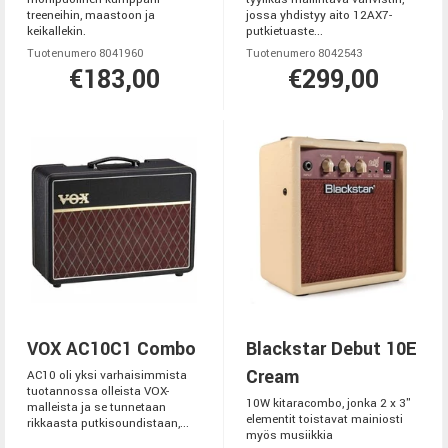
treeneihin, maastoon ja
jossa yhdistyy aito 12AX7-
keikallekin.
putkietuaste...
Tuotenumero 8041960
Tuotenumero 8042543
€183,00
€299,00
VOX AC10C1 Combo
Blackstar Debut 10E
Cream
AC10 oli yksi varhaisimmista
tuotannossa olleista VOX-
10W kitaracombo, jonka 2 x 3"
malleista ja se tunnetaan
elementit toistavat mainiosti
rikkaasta putkisoundistaan,...
myös musiikkia