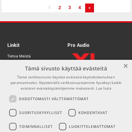
1
2
3
4
>
Linkit
Pro Audio
Tietoa Meistä
×
Tuotemerkit
Tämä sivusto käyttää evästeitä
Tämä verkkosivusto käyttää evästeitä käyttökokemuksen
Kirjaudu
parantamiseksi. Käyttämällä verkkosivustoamme hyväksyt kaikki
GDPR & Cookies
evästeet evästekäytäntöjemme mukaisesti.
Lue lisää
Myyntiehdot
EHDOTTOMASTI VÄLTTÄMÄTTÖMÄT
SUORITUSKYVYLLISET
KOHDENTAVAT
Yhteys
Sosiaaliset mediat
TOIMINNALLISET
LUOKITTELEMATTOMAT
info@emnordic.fi
Facebook