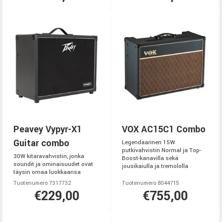
Peavey Vypyr-X1
VOX AC15C1 Combo
Guitar combo
Legendaarinen 15W
putkivahvistin Normal ja Top-
30W kitaravahvistin, jonka
Boost-kanavilla sekä
soundit ja ominaisuudet ovat
jousikaiulla ja tremololla
täysin omaa luokkaansa
Tuotenumero 7317732
Tuotenumero 8044715
€229,00
€755,00