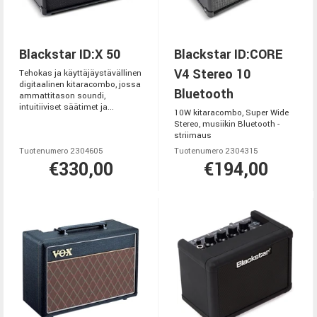
Blackstar ID:X 50
Blackstar ID:CORE
V4 Stereo 10
Tehokas ja käyttäjäystävällinen
digitaalinen kitaracombo, jossa
Bluetooth
ammattitason soundi,
intuitiiviset säätimet ja...
10W kitaracombo, Super Wide
Stereo, musiikin Bluetooth -
striimaus
Tuotenumero 2304605
Tuotenumero 2304315
€330,00
€194,00