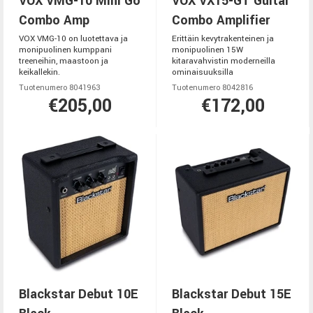
VOX VMG-10 Mini Go
VOX VX15-GT Guitar
Combo Amp
Combo Amplifier
VOX VMG-10 on luotettava ja
Erittäin kevytrakenteinen ja
monipuolinen kumppani
monipuolinen 15W
treeneihin, maastoon ja
kitaravahvistin moderneilla
keikallekin.
ominaisuuksilla
Tuotenumero 8041963
Tuotenumero 8042816
€205,00
€172,00
Blackstar Debut 10E
Blackstar Debut 15E