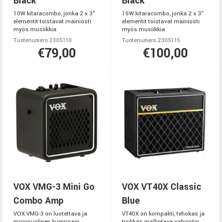
Black
Black
10W kitaracombo, jonka 2 x 3"
15W kitaracombo, jonka 2 x 3"
elementit toistavat mainiosti
elementit toistavat mainiosti
myös musiikkia
myös musiikkia
Tuotenumero 2305110
Tuotenumero 2305115
€79,00
€100,00
VOX VMG-3 Mini Go
VOX VT40X Classic
Combo Amp
Blue
VOX VMG-3 on luotettava ja
VT40X on kompakti, tehokas ja
monipuolinen kumppani
tyylikäs mallintava vahvistin,