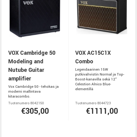
VOX Cambridge 50
VOX AC15C1X
Modeling and
Combo
Nutube Guitar
Legendaarinen 15W
putkivahvistin Normal ja Top-
amplifier
Boost-kanavilla sekä 12"
Celestion Alnico Blue-
Vox Cambridge 50 - tehokas ja
elementillä
moderni mallintava
kitaracombo.
Tuotenumero 8042150
Tuotenumero 8044723
€305,00
€1111,00