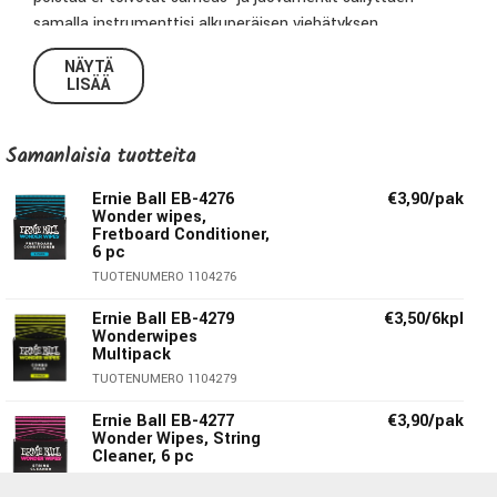
samalla instrumenttisi alkuperäisen viehätyksen.
NÄYTÄ
LISÄÄ
Samanlaisia ​​tuotteita
Ernie Ball EB-4276
€3,90/pak
Wonder wipes,
Fretboard Conditioner,
6 pc
TUOTENUMERO 1104276
Ernie Ball EB-4279
€3,50/6kpl
Wonderwipes
Multipack
TUOTENUMERO 1104279
Ernie Ball EB-4277
€3,90/pak
Wonder Wipes, String
Cleaner, 6 pc
TUOTENUMERO 1104277