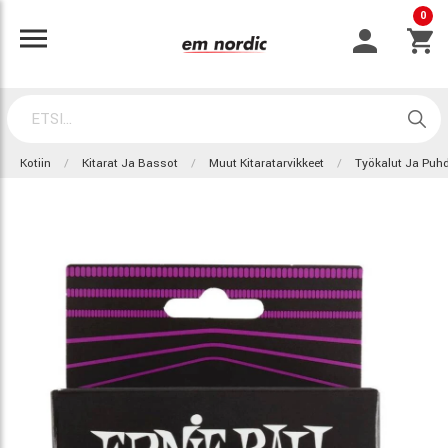
0
Kotiin
Kitarat Ja Bassot
Muut Kitaratarvikkeet
Työkalut Ja Puhd