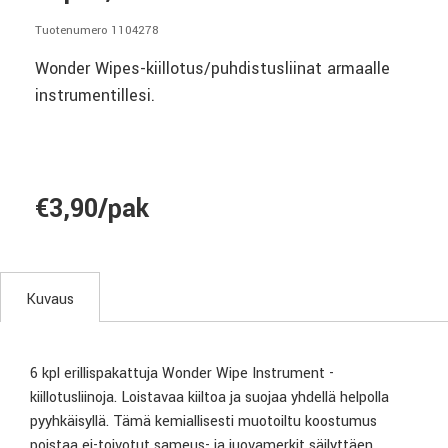
Tuotenumero 1104278
Wonder Wipes-kiillotus/puhdistusliinat armaalle
instrumentillesi.
€3,90/pak
Kuvaus
6 kpl erillispakattuja Wonder Wipe Instrument -
kiillotusliinoja. Loistavaa kiiltoa ja suojaa yhdellä helpolla
pyyhkäisyllä. Tämä kemiallisesti muotoiltu koostumus
poistaa ei-toivotut sameus- ja juovamerkit säilyttäen