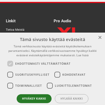
Linkit
Pro Audio
Tietoa Meistä
×
Tuotemerkit
Tämä sivusto käyttää evästeitä
Tämä verkkosivusto käyttää evästeitä käyttökokemuksen
Kirjaudu
parantamiseksi. Käyttämällä verkkosivustoamme hyväksyt kaikki
GDPR & Cookies
evästeet evästekäytäntöjemme mukaisesti.
Lue lisää
Myyntiehdot
EHDOTTOMASTI VÄLTTÄMÄTTÖMÄT
SUORITUSKYVYLLISET
KOHDENTAVAT
Yhteys
Sosiaaliset mediat
TOIMINNALLISET
LUOKITTELEMATTOMAT
info@emnordic.fi
Facebook
Instagram
HYVÄKSY KAIKKI
HYLKÄÄ KAIKKI