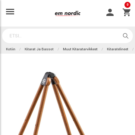
0
Kotiin
Kitarat Ja Bassot
Muut Kitaratarvikkeet
Kitaratelineet