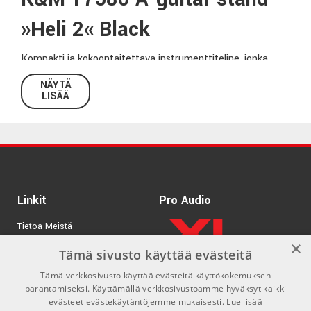
»Heli 2« Black
Kompakti ja kokoontaitettava instrumenttiteline, jonka
kuminen pintamateriaali suojaa soitintasi erityisen hyvin.
NÄYTÄ
Innovatiivinen säätömekanismi mahdollistaa erikokoisten
LISÄÄ
akustisien soittimien, kuten akustisen kitaran, sellon tai
käyrätorven sijoittamisen telineeseen. Telineessä on myös
integroidut plektrapidikkeet.
Tekniset tiedot:
Linkit
Pro Audio
Korkeus:
330mm
Tietoa Meistä
Koko taitettuna:
365mm x 295mm x 30mm
×
Materiaali:
Teräs
Tuotemerkit
Tämä sivusto käyttää evästeitä
Väri:
Korkki
Tämä verkkosivusto käyttää evästeitä käyttökokemuksen
Kirjaudu
Paino:
0,95Kg
parantamiseksi. Käyttämällä verkkosivustoamme hyväksyt kaikki
GDPR & Cookies
evästeet evästekäytäntöjemme mukaisesti.
Lue lisää