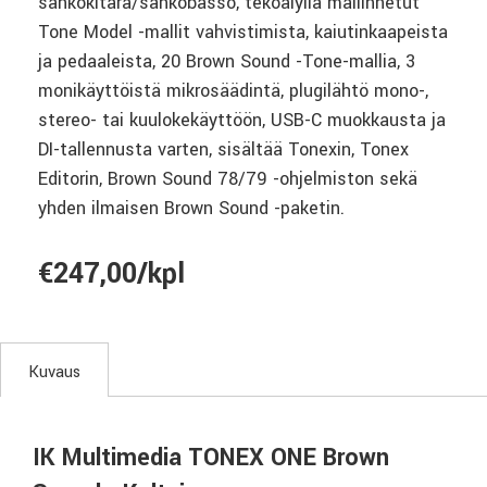
sähkökitara/sähköbasso, tekoälyllä mallinnetut
Tone Model -mallit vahvistimista, kaiutinkaapeista
ja pedaaleista, 20 Brown Sound -Tone-mallia, 3
monikäyttöistä mikrosäädintä, plugilähtö mono-,
stereo- tai kuulokekäyttöön, USB-C muokkausta ja
DI-tallennusta varten, sisältää Tonexin, Tonex
Editorin, Brown Sound 78/79 -ohjelmiston sekä
yhden ilmaisen Brown Sound -paketin.
€247,00/kpl
Kuvaus
IK Multimedia TONEX ONE Brown