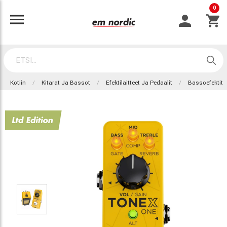
0
Kotiin
Kitarat Ja Bassot
Efektilaitteet Ja Pedaalit
Bassoefektit