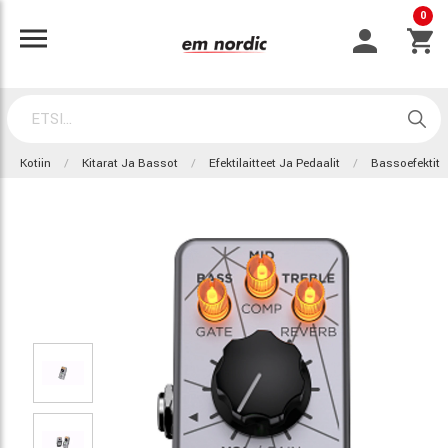
0
Kotiin
Kitarat Ja Bassot
Efektilaitteet Ja Pedaalit
Bassoefektit