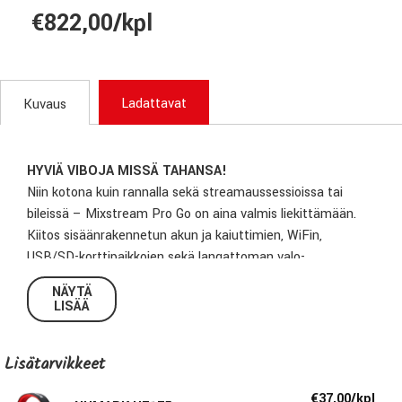
€822,00/kpl
Ladattavat
Kuvaus
HYVIÄ VIBOJA MISSÄ TAHANSA!
Niin kotona kuin rannalla sekä streamaussessioissa tai
bileissä – Mixstream Pro Go on aina valmis liekittämään.
Kiitos sisäänrakennetun akun ja kaiuttimien, WiFin,
USB/SD-korttipaikkojen sekä langattoman valo-
ohjausjärjestelmän, Mixstream Pro Go on maailman
NÄYTÄ
ensimmäinen 100% langaton standalone DJ kontrolleri.
LISÄÄ
Miksaaminen onnistuu siis missä tahansa ilman kaapeleita,
tietokoneita ja jopa biisikirjastoja.
Lisätarvikkeet
BIISITOIVEET HOITUVAT
€37,00/kpl