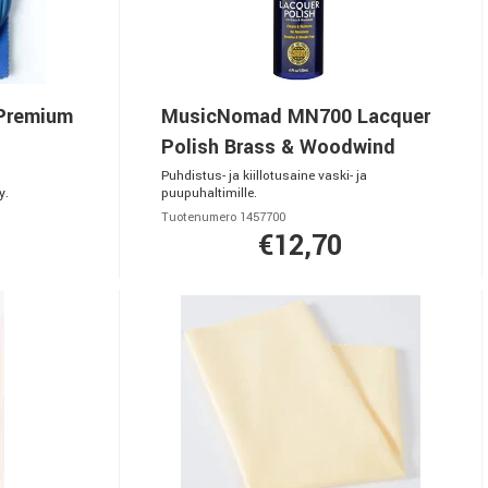
Premium
MusicNomad MN700 Lacquer
Polish Brass & Woodwind
Puhdistus- ja kiillotusaine vaski- ja
y.
puupuhaltimille.
Tuotenumero 1457700
€12,70