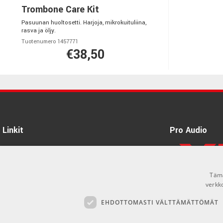
Trombone Care Kit
Pasuunan huoltosetti. Harjoja, mikrokuituliina,
rasva ja öljy.
Tuotenumero 1457771
€38,50
Linkit
Pro Audio
Tietoa Meistä
Tuotemerkit
Tämä
Kirjaudu
verkk
EHDOTTOMASTI VÄLTTÄMÄTTÖMÄT
GDPR & Cookies
Myyntiehdot