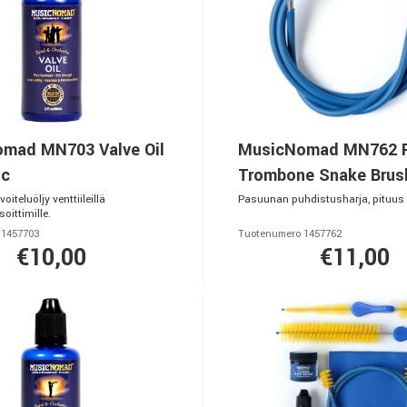
mad MN703 Valve Oil
MusicNomad MN762 
ic
Trombone Snake Brus
oiteluöljy venttiileillä
Pasuunan puhdistusharja, pituu
soittimille.
 1457703
Tuotenumero 1457762
€10,00
€11,00