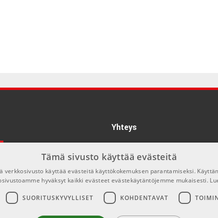
Yhteys
info@emnordic.fi
Tämä sivusto käyttää evästeitä
 verkkosivusto käyttää evästeitä käyttökokemuksen parantamiseksi. Käyttä
osivustoamme hyväksyt kaikki evästeet evästekäytäntöjemme mukaisesti.
Lu
SUORITUSKYVYLLISET
KOHDENTAVAT
TOIMI