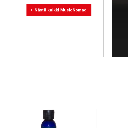
Näytä kaikki MusicNomad