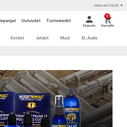
Hinta ALV 25,5%
0
mpanjat
Uutuudet
Tuotemerkit
Kirjaudu
Kassalle
Kotelot
Johdot
Muut
XL Audio