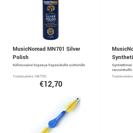
MusicNomad MN701 Silver
MusicNo
Polish
Synthet
Kiillotusaine hopea-ja hopeoiduille soittimille
Synteettinen v
varustetuille 
Tuotenumero 1457701
Tuotenumero
€12,70