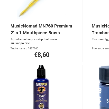
MusicNomad MN760 Premium
MusicNo
2' n 1 Mouthpiece Brush
Trombon
2-puoleinen harja vaskipuhaltimien
Pasuunaöljy,
suukappaleille.
Tuotenumero 1457760
Tuotenumero
€8,60