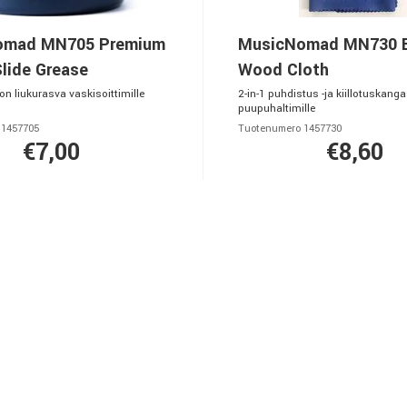
omad MN705 Premium
MusicNomad MN730 B
lide Grease
Wood Cloth
n liukurasva vaskisoittimille
2-in-1 puhdistus -ja kiillotuskanga
puupuhaltimille
 1457705
Tuotenumero 1457730
€7,00
€8,60