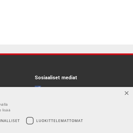
Sosiaaliset mediat
Facebook
×
Instagram
mällä
e lisää
NNALLISET
LUOKITTELEMATTOMAT