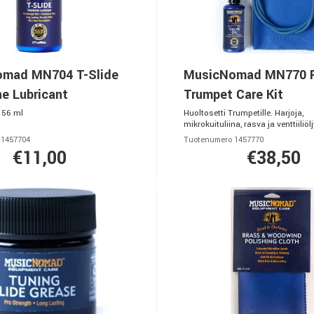
mad MN704 T-Slide
MusicNomad MN770 
e Lubricant
Trumpet Care Kit
 56 ml
Huoltosetti Trumpetille. Harjoja,
mikrokuituliina, rasva ja venttiiliölj
 1457704
Tuotenumero 1457770
€11,00
€38,50