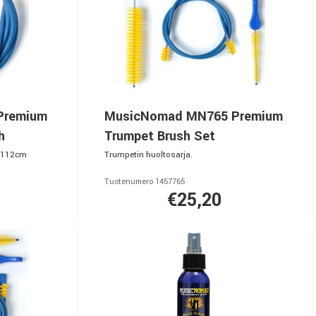
Premium
MusicNomad MN765 Premium
h
Trumpet Brush Set
s 112cm
Trumpetin huoltosarja.
Tuotenumero 1457765
€25,20