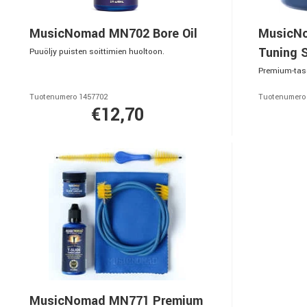
MusicNomad MN702 Bore Oil
MusicN
Tuning S
Puuöljy puisten soittimien huoltoon.
Premium-taso
Tuotenumero 1457702
Tuotenumero
€12,70
MusicNomad MN771 Premium