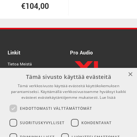
€104,00
Linkit
Pro Audio
Tietoa Meistä
×
Tuotemerkit
Tämä sivusto käyttää evästeitä
Tämä verkkosivusto käyttää evästeitä käyttökokemuksen
Kirjaudu
parantamiseksi. Käyttämällä verkkosivustoamme hyväksyt kaikki
GDPR & Cookies
evästeet evästekäytäntöjemme mukaisesti.
Lue lisää
Myyntiehdot
EHDOTTOMASTI VÄLTTÄMÄTTÖMÄT
SUORITUSKYVYLLISET
KOHDENTAVAT
Yhteys
Sosiaaliset mediat