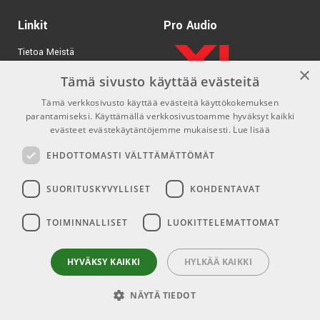
Linkit
Pro Audio
Tietoa Meistä
×
Tuotemerkit
Tämä sivusto käyttää evästeitä
Tämä verkkosivusto käyttää evästeitä käyttökokemuksen
Kirjaudu
parantamiseksi. Käyttämällä verkkosivustoamme hyväksyt kaikki
GDPR & Cookies
evästeet evästekäytäntöjemme mukaisesti.
Lue lisää
Myyntiehdot
EHDOTTOMASTI VÄLTTÄMÄTTÖMÄT
SUORITUSKYVYLLISET
KOHDENTAVAT
Yhteys
Sosiaaliset mediat
TOIMINNALLISET
LUOKITTELEMATTOMAT
info@emnordic.fi
Facebook
Instagram
HYVÄKSY KAIKKI
HYLKÄÄ KAIKKI
NÄYTÄ TIEDOT