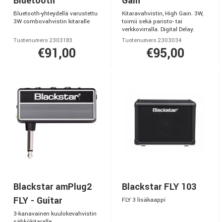
Bluetooth
Gain
Bluetooth-yhteydellä varustettu
Kitaravahvistin, High Gain. 3W,
3W combovahvistin kitaralle
toimii sekä paristo- tai
verkkovirralla. Digital Delay.
Tuotenumero 2303183
Tuotenumero 2303034
€91,00
€95,00
Blackstar amPlug2
Blackstar FLY 103
FLY - Guitar
FLY 3 lisäkaappi
3-kanavainen kuulokevahvistin
sähkökitaralle