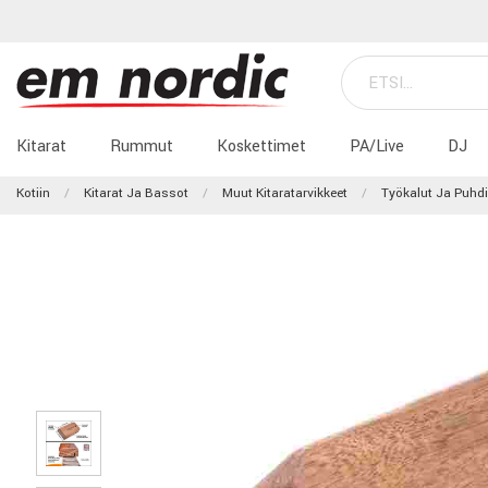
Kitarat
Rummut
Koskettimet
PA/Live
DJ
Kotiin
Kitarat Ja Bassot
Muut Kitaratarvikkeet
Työkalut Ja Puhd