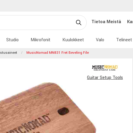
Tietoa Meistä
Ka
Studio
Mikrofonit
Kuulokkeet
Valo
Telineet
istusaineet
MusicNomad MN831 Fret Beveling File
Guitar Setup Tools