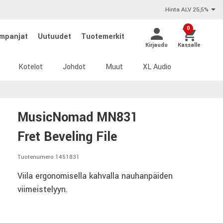
Hinta ALV 25,5%
0
mpanjat
Uutuudet
Tuotemerkit
Kirjaudu
Kassalle
Kotelot
Johdot
Muut
XL Audio
MusicNomad MN831
Fret Beveling File
Tuotenumero 1451831
Viila ergonomisella kahvalla nauhanpäiden
viimeistelyyn.