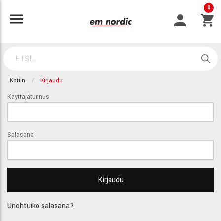
0
Kotiin
Kirjaudu
Käyttäjätunnus
Salasana
Unohtuiko salasana?