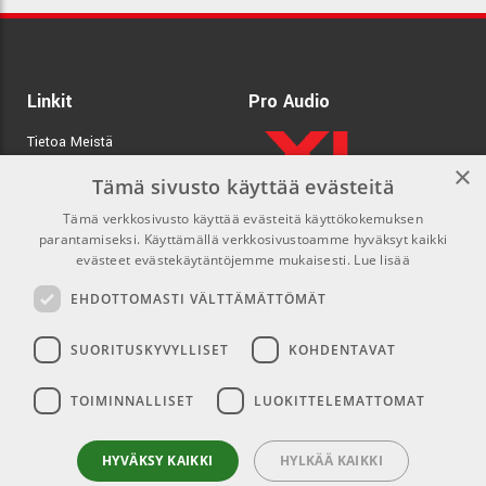
Linkit
Pro Audio
Tietoa Meistä
×
Tuotemerkit
Tämä sivusto käyttää evästeitä
Tämä verkkosivusto käyttää evästeitä käyttökokemuksen
Kirjaudu
parantamiseksi. Käyttämällä verkkosivustoamme hyväksyt kaikki
GDPR & Cookies
evästeet evästekäytäntöjemme mukaisesti.
Lue lisää
Myyntiehdot
EHDOTTOMASTI VÄLTTÄMÄTTÖMÄT
SUORITUSKYVYLLISET
KOHDENTAVAT
Yhteys
Sosiaaliset mediat
TOIMINNALLISET
LUOKITTELEMATTOMAT
info@emnordic.fi
Facebook
Instagram
HYVÄKSY KAIKKI
HYLKÄÄ KAIKKI