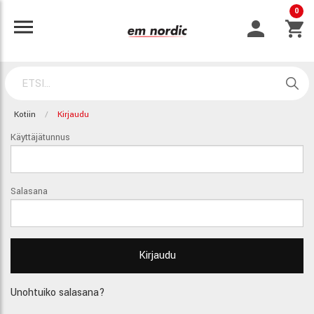
0
Kotiin
Kirjaudu
Käyttäjätunnus
Salasana
Unohtuiko salasana?