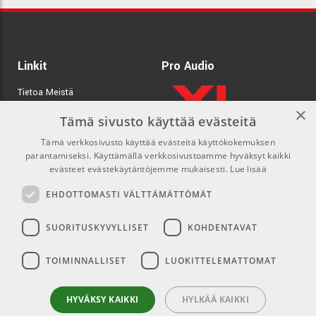
Linkit
Pro Audio
Tietoa Meistä
×
Tuotemerkit
Tämä sivusto käyttää evästeitä
Tämä verkkosivusto käyttää evästeitä käyttökokemuksen
Kirjaudu
parantamiseksi. Käyttämällä verkkosivustoamme hyväksyt kaikki
GDPR & Cookies
evästeet evästekäytäntöjemme mukaisesti.
Lue lisää
Myyntiehdot
EHDOTTOMASTI VÄLTTÄMÄTTÖMÄT
SUORITUSKYVYLLISET
KOHDENTAVAT
Yhteys
Sosiaaliset mediat
TOIMINNALLISET
LUOKITTELEMATTOMAT
info@emnordic.fi
Facebook
Instagram
HYVÄKSY KAIKKI
HYLKÄÄ KAIKKI