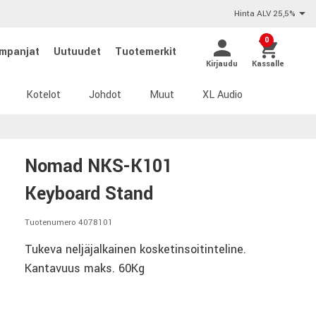
Hinta ALV 25,5%
0
mpanjat
Uutuudet
Tuotemerkit
Kirjaudu
Kassalle
Kotelot
Johdot
Muut
XL Audio
Nomad NKS-K101
Keyboard Stand
Tuotenumero 4078101
Tukeva neljäjalkainen kosketinsoitinteline.
Kantavuus maks. 60Kg