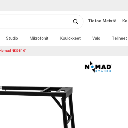
Tietoa Meistä
Ka
Studio
Mikrofonit
Kuulokkeet
Valo
Telineet
Nomad NKS-K101