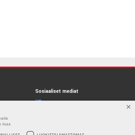
Sosiaaliset mediat
Facebook
×
Instagram
mällä
e lisää
NNALLISET
LUOKITTELEMATTOMAT