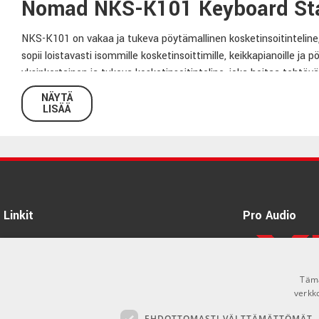
Nomad NKS-K101 Keyboard St
NKS-K101 on vakaa ja tukeva pöytämallinen kosketinsoitinteline,
sopii loistavasti isommille kosketinsoittimille, keikkapianoille ja
yksinkertainen ja tukeva kosketinsoitinteline, joka hoitaa tehtä
NÄYTÄ
Tekniset tiedot:
LISÄÄ
Malli:
NKS-K101
Säädettävä korkeus:
66cm-100cm
Säädettävä leveys:
73cm-110cm
Syvyys:
32cm
Linkit
Pro Audio
Väri:
Musta
Tietoa Meistä
Kokoontaittuva:
Kyllä
Kantavuus:
Maks. 60Kg
Tuotemerkit
Tämä
Paino:
6,7Kg
Kirjaudu
verkk
EHDOTTOMASTI VÄLTTÄMÄTTÖMÄT