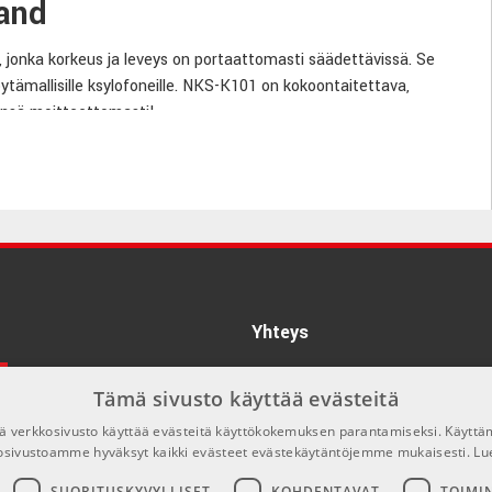
and
 jonka korkeus ja leveys on portaattomasti säädettävissä. Se
 pöytämallisille ksylofoneille. NKS-K101 on kokoontaitettava,
vänsä moitteettomasti!
Yhteys
info@emnordic.fi
Tämä sivusto käyttää evästeitä
 verkkosivusto käyttää evästeitä käyttökokemuksen parantamiseksi. Käyttä
osivustoamme hyväksyt kaikki evästeet evästekäytäntöjemme mukaisesti.
Lu
SUORITUSKYVYLLISET
KOHDENTAVAT
TOIMI